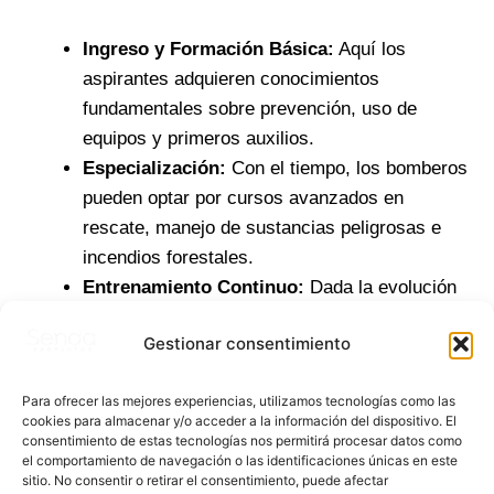
Ingreso y Formación Básica:
Aquí los
aspirantes adquieren conocimientos
fundamentales sobre prevención, uso de
equipos y primeros auxilios.
Especialización:
Con el tiempo, los bomberos
pueden optar por cursos avanzados en
rescate, manejo de sustancias peligrosas e
incendios forestales.
Entrenamiento Continuo:
Dada la evolución
de las técnicas de seguridad y la aparición de
Gestionar consentimiento
nuevos riesgos, el aprendizaje nunca se
detiene.
Para ofrecer las mejores experiencias, utilizamos tecnologías como las
cookies para almacenar y/o acceder a la información del dispositivo. El
Retos y Perspectivas
consentimiento de estas tecnologías nos permitirá procesar datos como
el comportamiento de navegación o las identificaciones únicas en este
sitio. No consentir o retirar el consentimiento, puede afectar
El mundo actual exige cuerpos de bomberos cada