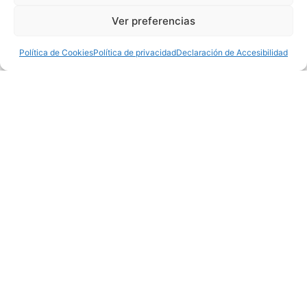
Ver preferencias
Política de Cookies
Política de privacidad
Declaración de Accesibilidad
Contáctanos
​PONTE EN CONTACTO CON
NOSOTROS
Estamos aquí para ayudarte en tus proyectos y
resolver tus dudas.
Teléfono
:
609818711
Correo:
marioguillentena3@gmail.com