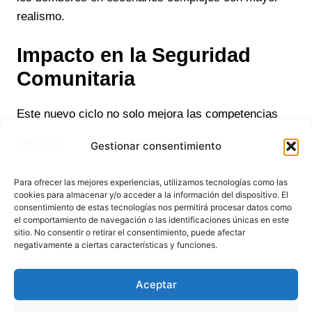
realismo.
Impacto en la Seguridad
Comunitaria
Este nuevo ciclo no solo mejora las competencias
técnicas de los bomberos, sino que también refuerza
Gestionar consentimiento
la prevención y educación en seguridad para la
comunidad. Con estas iniciativas, los cuerpos de
Para ofrecer las mejores experiencias, utilizamos tecnologías como las
emergencia están mejor preparados para enfrentar
cookies para almacenar y/o acceder a la información del dispositivo. El
situaciones críticas y reducir riesgos.
consentimiento de estas tecnologías nos permitirá procesar datos como
el comportamiento de navegación o las identificaciones únicas en este
sitio. No consentir o retirar el consentimiento, puede afectar
El compromiso con la formación continua es clave
negativamente a ciertas características y funciones.
para garantizar una respuesta rápida y efectiva en
momentos de crisis, consolidando la labor de los
Aceptar
bomberos como un pilar fundamental de la protección